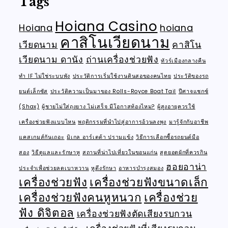
Tags
Hoiana Casino
Hoiana
hoiana
คาสิโนเวียดนาม
เวียดนาม
คาสิโน
เวียดนาม ดานัง
ถ่านเครื่องช่วยฟัง
ทัวร์เมืองกลางคืน
ทำ IF ไม่ใช่ระบบพัง
ประวัติการเริ่มใช้งานดินสอของคนไทย
ประวัติของรถ
ยนต์เล็กซัส
ประวัติความเป็นมาของ Rolls-Royce Boat Tail
ปีศาจแชกซ์
(Shax)
ผู้ชายไม่ใส่ถุงยาง ไม่เสร็จ มีโอกาสท้องไหม?
ผู้สูงอายุควรใช้
เครื่องช่วยฟังแบบไหน
พฤติกรรมที่นำไปสู่อาการอ้วนลงพุง
มารู้จักกับอาชีพ
แคสเกมส์กันเถอะ
มิเกล อาร์เตต้า ปรามแข้ง
วิธีการเลือกซื้อรถยนต์มือ
สอง
วิธีดูแลและรักษาหู
สถานที่น่าไปเที่ยวในขอนแก่น
สุดยอดผักที่ควรกิน
ฮอยอาน่า
ประจำเพื่อช่วยลดเบาหวาน
หูตึงรักษา
อาหารบำรุงสมอง
เครื่องช่วยฟัง
เครื่องช่วยฟังขนาดเล็ก
เครื่องช่วยฟังคนหูหนวก
เครื่องช่วย
ฟัง ดิจิตอล
เครื่องช่วยฟังตัดเสียงรบกวน