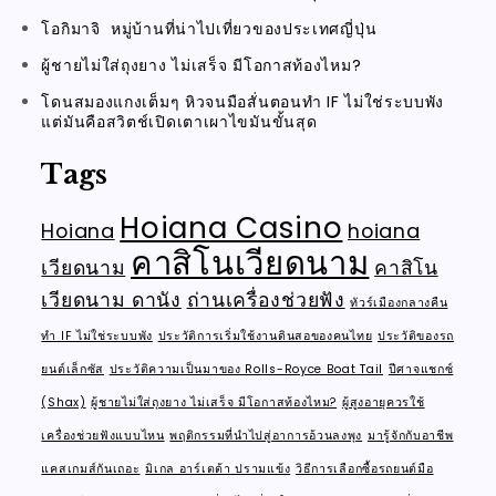
โอกิมาจิ หมู่บ้านที่น่าไปเที่ยวของประเทศญี่ปุ่น
ผู้ชายไม่ใส่ถุงยาง ไม่เสร็จ มีโอกาสท้องไหม?
โดนสมองแกงเต็มๆ หิวจนมือสั่นตอนทำ IF ไม่ใช่ระบบพัง
แต่มันคือสวิตช์เปิดเตาเผาไขมันขั้นสุด
Tags
Hoiana Casino
Hoiana
hoiana
คาสิโนเวียดนาม
เวียดนาม
คาสิโน
เวียดนาม ดานัง
ถ่านเครื่องช่วยฟัง
ทัวร์เมืองกลางคืน
ทำ IF ไม่ใช่ระบบพัง
ประวัติการเริ่มใช้งานดินสอของคนไทย
ประวัติของรถ
ยนต์เล็กซัส
ประวัติความเป็นมาของ Rolls-Royce Boat Tail
ปีศาจแชกซ์
(Shax)
ผู้ชายไม่ใส่ถุงยาง ไม่เสร็จ มีโอกาสท้องไหม?
ผู้สูงอายุควรใช้
เครื่องช่วยฟังแบบไหน
พฤติกรรมที่นำไปสู่อาการอ้วนลงพุง
มารู้จักกับอาชีพ
แคสเกมส์กันเถอะ
มิเกล อาร์เตต้า ปรามแข้ง
วิธีการเลือกซื้อรถยนต์มือ