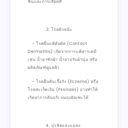
ชื้นและการเสียดสี
โรคผิวหนัง
– โรคผื่นแพ้สัมผัส (
Contact
Dermatitis)
เกิดจากการแพ้สารเคมี
เช่น น้ำยาซักผ้า น้ำยาปรับผ้านุ่ม หรือ
ผลิตภัณฑ์ดูแลผิว
– โรคผื่นคันเรื้อรัง (
Eczema)
หรือ
โรคสะเก็ดเงิน (
Psoriasis)
อาจทำให้
เกิดอาการคันบริเวณถุงอัณฑะได้
ปรสิตและแมลง