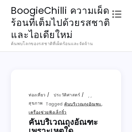
Skip
BoogieChilli ความเผ็ด
to
ร้อนที่เต็มไปด้วยรสชาติ
content
และไอเดียใหม่
ค้นพบโลกของรสชาติที่เผ็ดร้อนและจัดจ้าน
ท่องเที่ยว
ประวัติศาสตร์
,
,
สุขภาพ
Tagged
คันบริเวณถุงอัณฑะ
,
เครื่องช่วยฟังเล็กจิ๋ว
คันบริเวณถุงอัณฑะ
เพราะเหตุใด