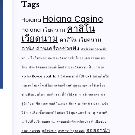
Tags
Hoiana Casino
Hoiana
คาสิโน
hoiana เวียดนาม
เวียดนาม
คาสิโน เวียดนาม
ดานัง
ถ่านเครื่องช่วยฟัง
ทัวร์เมืองกลางคืน
ทำ IF ไม่ใช่ระบบพัง
ประวัติการเริ่มใช้งานดินสอของคน
ไทย
ประวัติของรถยนต์เล็กซัส
ประวัติความเป็นมาของ
Rolls-Royce Boat Tail
ปีศาจแชกซ์ (Shax)
ผู้ชายไม่ใส่
ถุงยาง ไม่เสร็จ มีโอกาสท้องไหม?
ผู้สูงอายุควรใช้เครื่อง
ช่วยฟังแบบไหน
พฤติกรรมที่นำไปสู่อาการอ้วนลงพุง
มา
รู้จักกับอาชีพแคสเกมส์กันเถอะ
มิเกล อาร์เตต้า ปรามแข้ง
วิธีการเลือกซื้อรถยนต์มือสอง
วิธีดูแลและรักษาหู
สถานที่
น่าไปเที่ยวในขอนแก่น
สุดยอดผักที่ควรกินประจำเพื่อช่วย
ฮอยอาน่า
ลดเบาหวาน
หูตึงรักษา
อาหารบำรุงสมอง