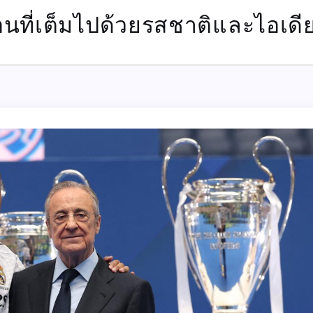
อนที่เต็มไปด้วยรสชาติและไอเดี