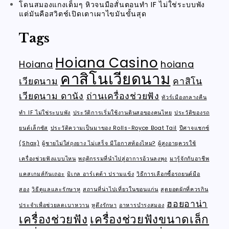
โดนสมองแกงเต็มๆ หิวจนมือสั่นตอนทำ IF ไม่ใช่ระบบพัง
แต่มันคือสวิตช์เปิดเตาเผาไขมันขั้นสุด
Tags
Hoiana Casino
Hoiana
hoiana
คาสิโนเวียดนาม
เวียดนาม
คาสิโน
เวียดนาม ดานัง
ถ่านเครื่องช่วยฟัง
ทัวร์เมืองกลางคืน
ทำ IF ไม่ใช่ระบบพัง
ประวัติการเริ่มใช้งานดินสอของคนไทย
ประวัติของรถ
ยนต์เล็กซัส
ประวัติความเป็นมาของ Rolls-Royce Boat Tail
ปีศาจแชกซ์
(Shax)
ผู้ชายไม่ใส่ถุงยาง ไม่เสร็จ มีโอกาสท้องไหม?
ผู้สูงอายุควรใช้
เครื่องช่วยฟังแบบไหน
พฤติกรรมที่นำไปสู่อาการอ้วนลงพุง
มารู้จักกับอาชีพ
แคสเกมส์กันเถอะ
มิเกล อาร์เตต้า ปรามแข้ง
วิธีการเลือกซื้อรถยนต์มือ
สอง
วิธีดูแลและรักษาหู
สถานที่น่าไปเที่ยวในขอนแก่น
สุดยอดผักที่ควรกิน
ฮอยอาน่า
ประจำเพื่อช่วยลดเบาหวาน
หูตึงรักษา
อาหารบำรุงสมอง
เครื่องช่วยฟัง
เครื่องช่วยฟังขนาดเล็ก