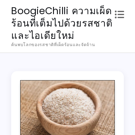
Skip
BoogieChilli ความเผ็ด
to
ร้อนที่เต็มไปด้วยรสชาติ
content
และไอเดียใหม่
ค้นพบโลกของรสชาติที่เผ็ดร้อนและจัดจ้าน