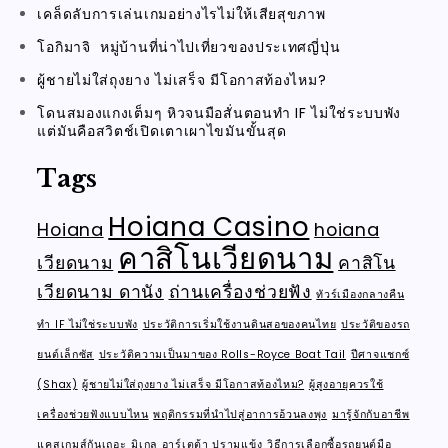
เคล็ดลับการเล่นเกมอย่างไรไม่ให้เสียสุขภาพ
โอกิมาจิ หมู่บ้านที่น่าไปเที่ยวของประเทศญี่ปุ่น
ผู้ชายไม่ใส่ถุงยาง ไม่เสร็จ มีโอกาสท้องไหม?
โดนสมองแกงเต็มๆ หิวจนมือสั่นตอนทำ IF ไม่ใช่ระบบพัง
แต่มันคือสวิตช์เปิดเตาเผาไขมันขั้นสุด
Tags
Hoiana Casino
Hoiana
hoiana
คาสิโนเวียดนาม
เวียดนาม
คาสิโน
เวียดนาม ดานัง
ถ่านเครื่องช่วยฟัง
ทัวร์เมืองกลางคืน
ทำ IF ไม่ใช่ระบบพัง
ประวัติการเริ่มใช้งานดินสอของคนไทย
ประวัติของรถ
ยนต์เล็กซัส
ประวัติความเป็นมาของ Rolls-Royce Boat Tail
ปีศาจแชกซ์
(Shax)
ผู้ชายไม่ใส่ถุงยาง ไม่เสร็จ มีโอกาสท้องไหม?
ผู้สูงอายุควรใช้
เครื่องช่วยฟังแบบไหน
พฤติกรรมที่นำไปสู่อาการอ้วนลงพุง
มารู้จักกับอาชีพ
แคสเกมส์กันเถอะ
มิเกล อาร์เตต้า ปรามแข้ง
วิธีการเลือกซื้อรถยนต์มือ