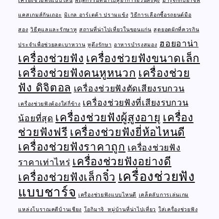
เครื่องช่วยฟังแบบไหน
พฤติกรรมที่นำไปสู่อาการอ้วนลงพุง
มารู้จักกับอาชีพ
แคสเกมส์กันเถอะ
มิเกล อาร์เตต้า ปรามแข้ง
วิธีการเลือกซื้อรถยนต์มือ
สอง
วิธีดูแลและรักษาหู
สถานที่น่าไปเที่ยวในขอนแก่น
สุดยอดผักที่ควรกิน
ฮอยอาน่า
ประจำเพื่อช่วยลดเบาหวาน
หูตึงรักษา
อาหารบำรุงสมอง
เครื่องช่วยฟัง
เครื่องช่วยฟังขนาดเล็ก
เครื่องช่วยฟังคนหูหนวก
เครื่องช่วย
ฟัง ดิจิตอล
เครื่องช่วยฟังตัดเสียงรบกวน
เครื่องช่วยฟังที่เสียงรบกวน
เครื่องช่วยฟังต้องใส่กี่ข้าง
เครื่องช่วยฟังผู้สูงอายุ
เครื่อง
น้อยที่สุด
ช่วยฟังฟรี
เครื่องช่วยฟังยี่ห้อไหนดี
เครื่องช่วยฟังราคาถูก
เครื่องช่วยฟัง
เครื่องช่วยฟังอย่างดี
ราคาเท่าไหร่
เครื่องช่วยฟัง
เครื่องช่วยฟังเล็กจิ๋ว
แบบชาร์จ
เครื่องช่วยฟังแบบไหนดี
เคล็ดลับการเล่นเกม
แหล่งโบราณคดีบ้านเชียง
โอกิมาจิ หมู่บ้านที่น่าไปเที่ยว
ใส่เครื่องช่วยฟัง